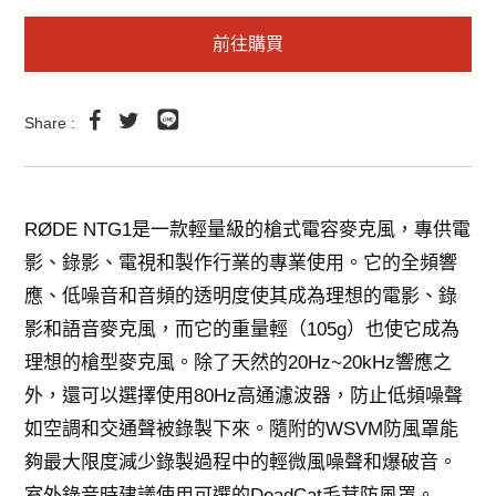
前往購買
Share :
RØDE NTG1是一款輕量級的槍式電容麥克風，專供電
影、錄影、電視和製作行業的專業使用。它的全頻響
應、低噪音和音頻的透明度使其成為理想的電影、錄
影和語音麥克風，而它的重量輕（105g）也使它成為
理想的槍型麥克風。除了天然的20Hz~20kHz響應之
外，還可以選擇使用80Hz高通濾波器，防止低頻噪聲
如空調和交通聲被錄製下來。隨附的WSVM防風罩能
夠最大限度減少錄製過程中的輕微風噪聲和爆破音。
室外錄音時建議使用可選的DeadCat毛茸防風罩。