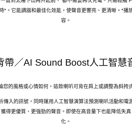
直到太陽下山再升起前， 都不需要再次充電。只需輕觸 Playti
小時*。它能調諧和最佳化效能，使聲音更響亮、更清晰。*
容。
帶／AI Sound Boost人工智
論您的風格或心情如何，這款喇叭可背在肩上或調整為斜挎
功能可即時分析傳入的訊號，同時運用人工智慧演算法預測喇叭活動
，獲得更優質、更強勁的聲音。即使在高音量下也能降低失真
化。