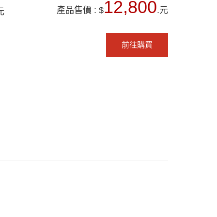
12,800
產品售價 : $
.元
元
前往購買